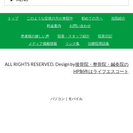
トップ
このような症状の方が来院中
初めての方へ
当院紹介
料金案内
お問い合わせ
患者様の嬉しい声
院長・スタッフ紹介
院長日記
メディア掲載情報
リンク集
治療院用語集
ALL RIGHTS RESERVED. Design by
接骨院・整骨院・鍼灸院の
HP制作はライフエスコート
パソコン
｜モバイル